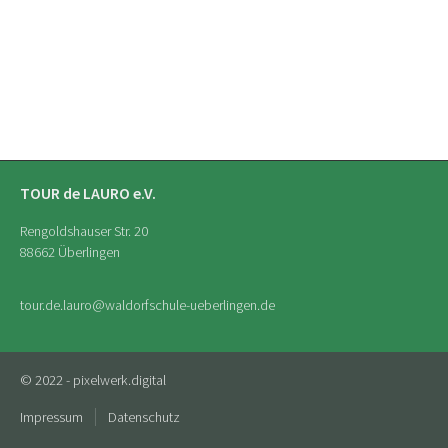
TOUR de LAURO e.V.
Rengoldshauser Str. 20
88662 Überlingen
tour.de.lauro
@waldorfschule-ueberlingen
.
de
© 2022 - pixelwerk.digital
Impressum
Datenschutz