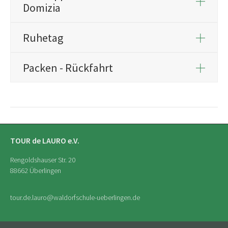
Domizia
Ruhetag
Packen - Rückfahrt
TOUR de LAURO e.V.
Rengoldshauser Str. 20
88662 Überlingen
tour.de.lauro
@waldorfschule-ueberlingen
.
de